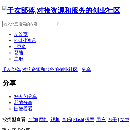
f
A
首页
F
创业资讯
J
更多
登陆
注册
千友部落,对接资源和服务的创业社区
›
分享
分享
好友的分享
我的分享
随便看看
按类型查看:
全部
|
网址
|
视频
|
音乐
|
Flash
|
投票
|
用户
|
帖子
|
文章