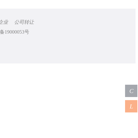
企业
公司转让
备19000053号
C
L