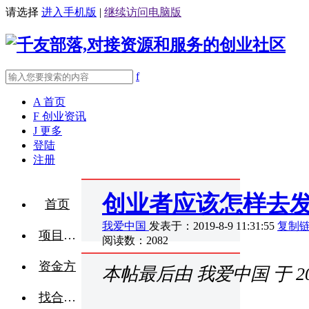
请选择
进入手机版
|
继续访问电脑版
f
A
首页
F
创业资讯
J
更多
登陆
注册
创业者应该怎样去
首页
我爱中国
发表于：2019-8-9 11:31:55
复制
项目融资
阅读数：2082
资金方
本帖最后由 我爱中国 于 2019
找合伙人