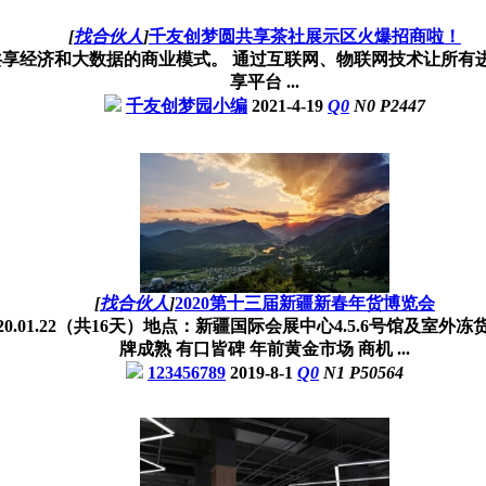
[
找合伙人
]
千友创梦圆共享茶社展示区火爆招商啦！
享经济和大数据的商业模式。 通过互联网、物联网技术让所有
享平台 ...
千友创梦园小编
2021-4-19
Q
0
N
0
P
2447
[
找合伙人
]
2020第十三届新疆新春年货博览会
-2020.01.22（共16天）地点：新疆国际会展中心4.5.6号馆及室
牌成熟 有口皆碑 年前黄金市场 商机 ...
123456789
2019-8-1
Q
0
N
1
P
50564