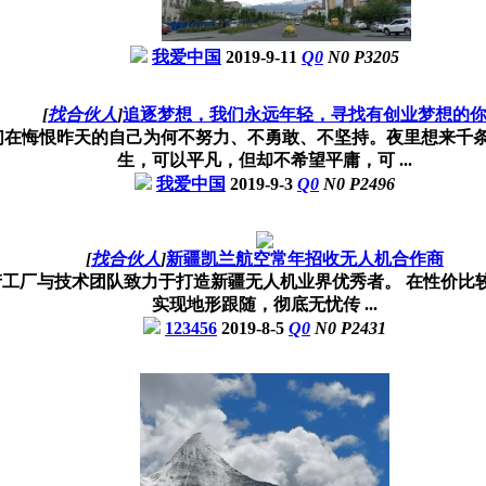
我爱中国
2019-9-11
Q
0
N
0
P
3205
[
找合伙人
]
追逐梦想，我们永远年轻，寻找有创业梦想的
们在悔恨昨天的自己为何不努力、不勇敢、不坚持。夜里想来千
生，可以平凡，但却不希望平庸，可 ...
我爱中国
2019-9-3
Q
0
N
0
P
2496
[
找合伙人
]
新疆凯兰航空常年招收无人机合作商
工厂与技术团队致力于打造新疆无人机业界优秀者。 在性价比
实现地形跟随，彻底无忧传 ...
123456
2019-8-5
Q
0
N
0
P
2431