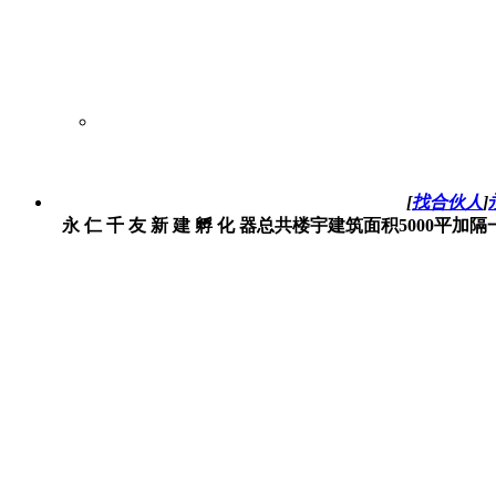
[
找合伙人
]
永 仁 千 友 新 建 孵 化 器总共楼宇建筑面积5000