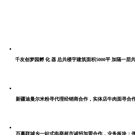
千友创梦园孵 化 器 总共楼宇建筑面积5000平 加隔一层
新疆迪曼尔米粉寻代理经销商合作，实体店牛肉面寻合
百事联城乡一站式电商超市诚招加盟合作，业务板块：