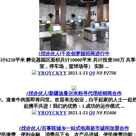
[
找合伙人
]
千友创梦园招商进行中
共计6250平米 孵化器园区面积共计10000平米 共计投资300
室，停车场，篮球场等） 实际 ...
YRQYCKYY
2021-1-13
Q
0
N
0
P
2706
[
找合伙人
]
新疆迪曼尔米粉寻代理经销商合作
作。速食牛肉面即将问世。欢迎有志创业，白手起家的人士一起
起携手共进！我们的优势：1.成功的运作模式 ...
YRQYCKYY
2021-1-13
Q
0
N
0
P
2406
[
找合伙人
]
百事联城乡一站式电商超市诚招加盟合作
便民缴费、便利金融、消费品下乡、农产品进城。便民缴费功能