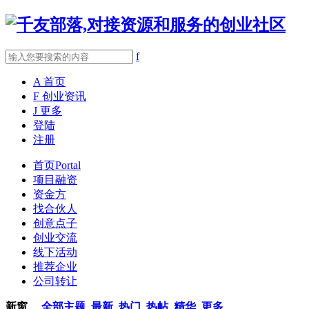
f
A
首页
F
创业资讯
J
更多
登陆
注册
首页
Portal
项目融资
资金方
找合伙人
创意点子
创业交流
线下活动
推荐企业
公司转让
新窗
全部主题
最新
热门
热帖
精华
更多