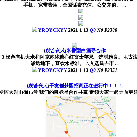
手机、宽带费用，全国话费充值、公交充值、 ...
YRQYCKYY
2021-1-13
Q
0
N
0
P
2388
[
找合伙人
]
米香型白酒寻合作
 3.绿色有机大米和阿克苏冰糖心红富士苹果。选材精良。 4.古法
渗透地下，直饮水标准。 7.入选昌吉市 ...
YRQYCKYY
2021-1-13
Q
0
N
0
P
2351
[
找合伙人
]
千友创梦园招商正在进行中！！！
别山街16号 我们的目标是合作共赢 带领大家一起走向更好的明天让