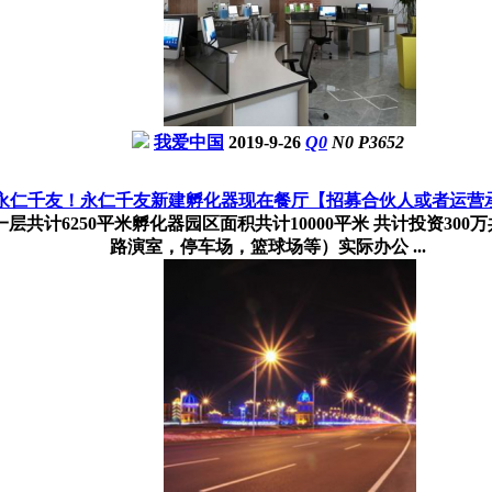
我爱中国
2019-9-26
Q
0
N
0
P
3652
永仁千友！永仁千友新建孵化器现在餐厅【招募合伙人或者运营
平加隔一层共计6250平米孵化器园区面积共计10000平米 共计投
路演室，停车场，篮球场等）实际办公 ...