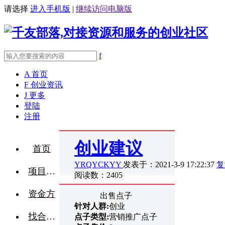
请选择
进入手机版
|
继续访问电脑版
f
A
首页
F
创业资讯
J
更多
登陆
注册
创业建议
首页
YRQYCKYY
发表于：2021-3-9 17:22:37
复
项目融资
阅读数：2405
资金方
出售点子
针对人群:
创业
找合伙人
点子类型:
营销推广点子