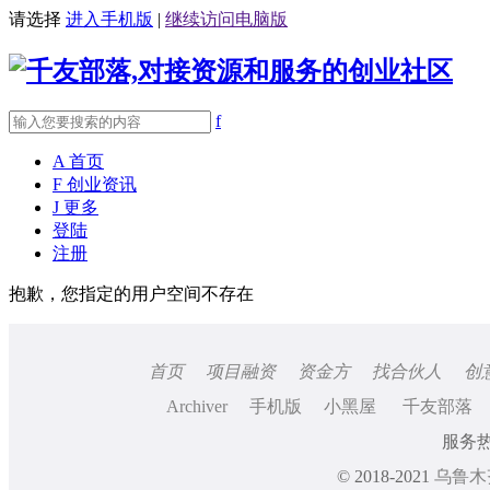
请选择
进入手机版
|
继续访问电脑版
f
A
首页
F
创业资讯
J
更多
登陆
注册
抱歉，您指定的用户空间不存在
首页
项目融资
资金方
找合伙人
创
Archiver
手机版
小黑屋
千友部落
服务热线
© 2018-2021
乌鲁木