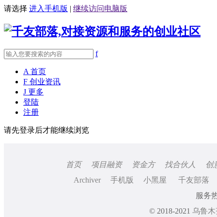
请选择
进入手机版
|
继续访问电脑版
f
A
首页
F
创业资讯
J
更多
登陆
注册
请先登录后才能继续浏览
首页
项目融资
资金方
找合伙人
创
Archiver
手机版
小黑屋
千友部落
服务热线
© 2018-2021
乌鲁木