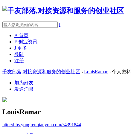
f
A
首页
F
创业资讯
J
更多
登陆
注册
千友部落,对接资源和服务的创业社区
›
LouisRamac
›
个人资料
加为好友
发送消息
LouisRamac
http://bbs.yongrenqianyou.com/?4391844