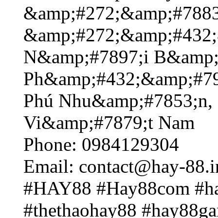
&amp;#272;&amp;#7883
&amp;#272;&amp;#432;
N&amp;#7897;i B&amp;
Ph&amp;#432;&amp;#79
Phú Nhu&amp;#7853;n, 
Vi&amp;#7879;t Nam
Phone: 0984129304
Email: contact@hay-88.i
#HAY88 #Hay88com #ha
#thethaohay88 #hay88g