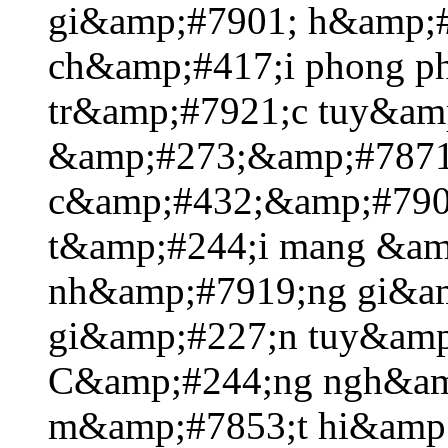
gi&amp;#7901; h&amp;#
ch&amp;#417;i phong ph
tr&amp;#7921;c tuy&am
&amp;#273;&amp;#7871
c&amp;#432;&amp;#7907
t&amp;#244;i mang &a
nh&amp;#7919;ng gi&am
gi&amp;#227;n tuy&amp
C&amp;#244;ng ngh&am
m&amp;#7853;t hi&amp