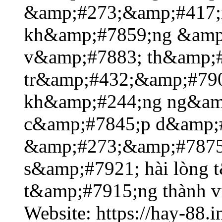
&amp;#273;&amp;#417;
kh&amp;#7859;ng &amp
v&amp;#7883; th&amp;#
tr&amp;#432;&amp;#790
kh&amp;#244;ng ng&am
c&amp;#7845;p d&amp;
&amp;#273;&amp;#7875
s&amp;#7921; hài lòng 
t&amp;#7915;ng thành v
Website: https://hay-88.in