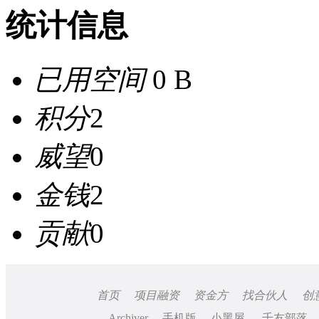
统计信息
已用空间
0 B
积分
2
威望
0
金钱
2
贡献
0
首页
项目融资
资金方
找合伙人
创
Archiver
手机版
小黑屋
千友部落