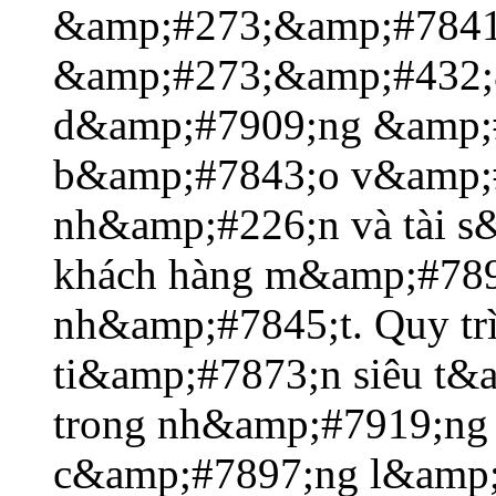
&amp;#273;&amp;#7841
&amp;#273;&amp;#432;
d&amp;#7909;ng &amp;
b&amp;#7843;o v&amp;#
nh&amp;#226;n và tài 
khách hàng m&amp;#7897
nh&amp;#7845;t. Quy tr
ti&amp;#7873;n siêu t&
trong nh&amp;#7919;n
c&amp;#7897;ng l&amp;