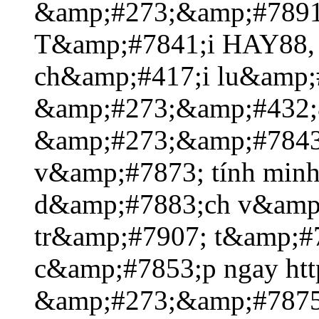
&amp;#273;&amp;#7891
T&amp;#7841;i HAY88,
ch&amp;#417;i lu&amp;
&amp;#273;&amp;#432;
&amp;#273;&amp;#7843
v&amp;#7873; tính min
d&amp;#7883;ch v&amp
tr&amp;#7907; t&amp;#
c&amp;#7853;p ngay https
&amp;#273;&amp;#7875