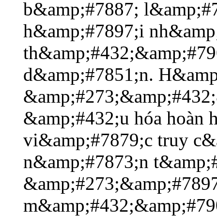
b&amp;#7887; l&amp;#7
h&amp;#7897;i nh&amp
th&amp;#432;&amp;#79
d&amp;#7851;n. H&amp
&amp;#273;&amp;#432;
&amp;#432;u hóa hoàn 
vi&amp;#7879;c truy c&
n&amp;#7873;n t&amp;#
&amp;#273;&amp;#7897;
m&amp;#432;&amp;#790