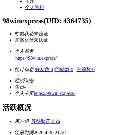
主题
个人资料
98winexpress
(UID: 4364735)
邮箱状态
未验证
视频认证
未认证
个人签名
https://98win.express/
统计信息
好友数 0
|
回帖数 0
|
主题数 0
性别
保密
生日
-
个人主页
https://98win.express/
活跃概况
用户组
等待验证会员
注册时间
2026-4-30 21:50