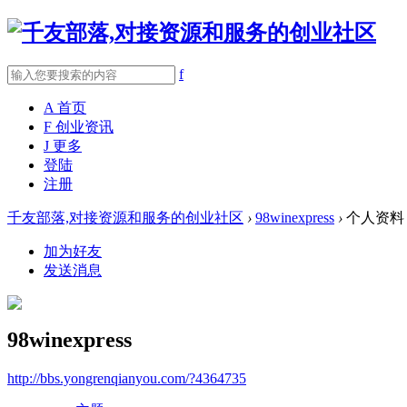
f
A
首页
F
创业资讯
J
更多
登陆
注册
千友部落,对接资源和服务的创业社区
›
98winexpress
›
个人资料
加为好友
发送消息
98winexpress
http://bbs.yongrenqianyou.com/?4364735