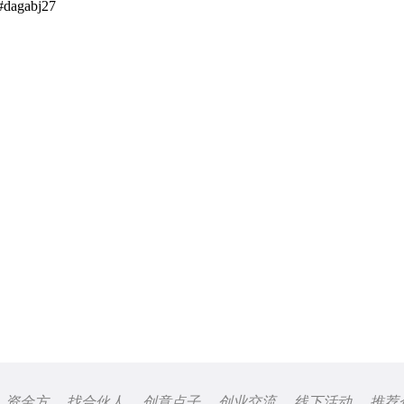
 #dagabj27
资金方
找合伙人
创意点子
创业交流
线下活动
推荐