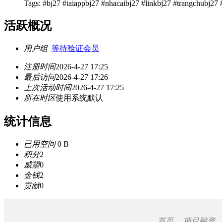
Tags: #bj27 #taiappbj27 #nhacaibj27 #linkbj27 #trangchubj27
活跃概况
用户组
等待验证会员
注册时间
2026-4-27 17:25
最后访问
2026-4-27 17:26
上次活动时间
2026-4-27 17:25
所在时区
使用系统默认
统计信息
已用空间
0 B
积分
2
威望
0
金钱
2
贡献
0
首页
项目融资