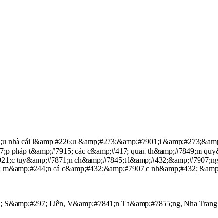
9;u nhà cái l&amp;#226;u &amp;#273;&amp;#7901;i &amp;#273;&a
;p pháp t&amp;#7915; các c&amp;#417; quan th&amp;#7849;m quy
921;c tuy&amp;#7871;n ch&amp;#7845;t l&amp;#432;&amp;#7907;
; m&amp;#244;n cá c&amp;#432;&amp;#7907;c nh&amp;#432; &amp;#
 S&amp;#297; Liên, V&amp;#7841;n Th&amp;#7855;ng, Nha Trang