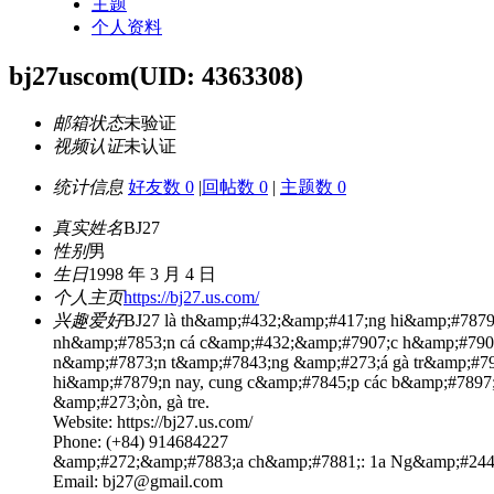
主题
个人资料
bj27uscom
(UID: 4363308)
邮箱状态
未验证
视频认证
未认证
统计信息
好友数 0
|
回帖数 0
|
主题数 0
真实姓名
BJ27
性别
男
生日
1998 年 3 月 4 日
个人主页
https://bj27.us.com/
兴趣爱好
BJ27 là th&amp;#432;&amp;#417;ng hi&amp;#787
nh&amp;#7853;n cá c&amp;#432;&amp;#7907;c h&amp;#7907
n&amp;#7873;n t&amp;#7843;ng &amp;#273;á gà tr&amp;#7
hi&amp;#7879;n nay, cung c&amp;#7845;p các b&amp;#7897
&amp;#273;òn, gà tre.
Website: https://bj27.us.com/
Phone: (+84) 914684227
&amp;#272;&amp;#7883;a ch&amp;#7881;: 1a Ng&amp;#244;
Email: bj27@gmail.com