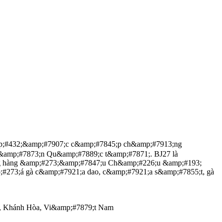
mp;#432;&amp;#7907;c c&amp;#7845;p ch&amp;#7913;ng
&amp;#7873;n Qu&amp;#7889;c t&amp;#7871;. BJ27 là
ng hàng &amp;#273;&amp;#7847;u Ch&amp;#226;u &amp;#193;
273;á gà c&amp;#7921;a dao, c&amp;#7921;a s&amp;#7855;t, gà
, Khánh Hòa, Vi&amp;#7879;t Nam