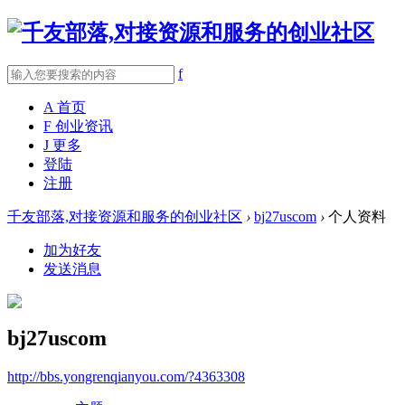
f
A
首页
F
创业资讯
J
更多
登陆
注册
千友部落,对接资源和服务的创业社区
›
bj27uscom
›
个人资料
加为好友
发送消息
bj27uscom
http://bbs.yongrenqianyou.com/?4363308