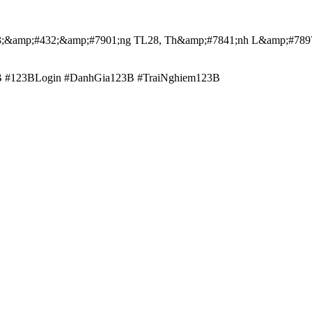
3;&amp;#432;&amp;#7901;ng TL28, Th&amp;#7841;nh L&amp;#7897
B #123BLogin #DanhGia123B #TraiNghiem123B