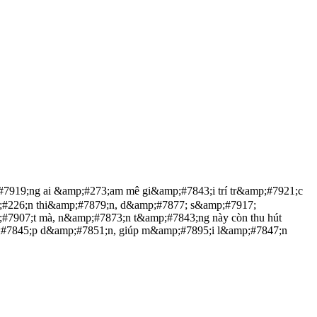
19;ng ai &amp;#273;am mê gi&amp;#7843;i trí tr&amp;#7921;c
;#226;n thi&amp;#7879;n, d&amp;#7877; s&amp;#7917;
907;t mà, n&amp;#7873;n t&amp;#7843;ng này còn thu hút
#7845;p d&amp;#7851;n, giúp m&amp;#7895;i l&amp;#7847;n