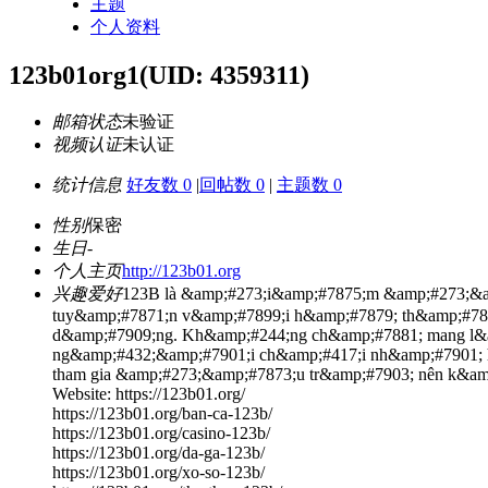
主题
个人资料
123b01org1
(UID: 4359311)
邮箱状态
未验证
视频认证
未认证
统计信息
好友数 0
|
回帖数 0
|
主题数 0
性别
保密
生日
-
个人主页
http://123b01.org
兴趣爱好
123B là &amp;#273;i&amp;#7875;m &amp;#273;&am
tuy&amp;#7871;n v&amp;#7899;i h&amp;#7879; th&amp;#788
d&amp;#7909;ng. Kh&amp;#244;ng ch&amp;#7881; mang l&a
ng&amp;#432;&amp;#7901;i ch&amp;#417;i nh&amp;#7901; 
tham gia &amp;#273;&amp;#7873;u tr&amp;#7903; nên k&am
Website: https://123b01.org/
https://123b01.org/ban-ca-123b/
https://123b01.org/casino-123b/
https://123b01.org/da-ga-123b/
https://123b01.org/xo-so-123b/