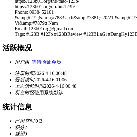
https://123b01.org/the-thao-123b/
https://123b01.org/no-hu-123b/
Phone: 0938452101
&amp;#272;&amp;#7883;a ch&amp;#7881;: 20/21 &amp;#27
Vi&amp;#7879;t Nam
Email: 123b01org@gmail.com
Tags: #123B #123b #123BReview #123BLaGi #DangKy123
活跃概况
用户组
等待验证会员
注册时间
2026-4-16 00:48
最后访问
2026-4-16 01:06
上次活动时间
2026-4-16 00:48
所在时区
使用系统默认
统计信息
已用空间
0 B
积分
2
威望
0