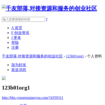
f
A
首页
F
创业资讯
J
更多
登陆
注册
千友部落,对接资源和服务的创业社区
›
123b01org1
›
个人资料
加为好友
发送消息
123b01org1
http://bbs.yongrenqianyou.com/?4359311