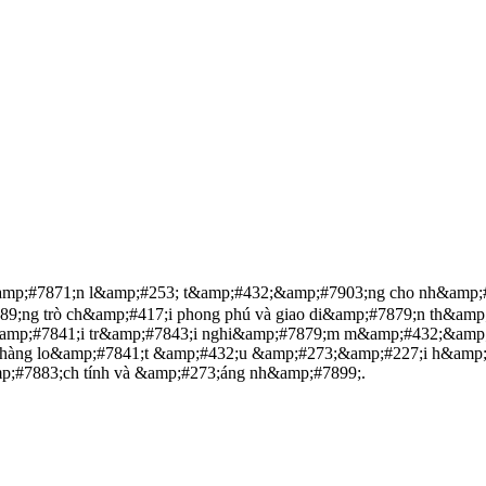
p;#7871;n l&amp;#253; t&amp;#432;&amp;#7903;ng cho nh&amp;#79
9;ng trò ch&amp;#417;i phong phú và giao di&amp;#7879;n th&amp
mp;#7841;i tr&amp;#7843;i nghi&amp;#7879;m m&amp;#432;&amp;#7
hàng lo&amp;#7841;t &amp;#432;u &amp;#273;&amp;#227;i h&amp;
p;#7883;ch tính và &amp;#273;áng nh&amp;#7899;.