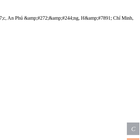
;c, An Phú &amp;#272;&amp;#244;ng, H&amp;#7891; Chí Minh,
C