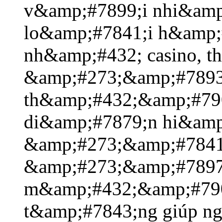
v&amp;#7899;i nhi&amp
lo&amp;#7841;i h&amp;
nh&amp;#432; casino, t
&amp;#273;&amp;#7893
th&amp;#432;&amp;#790
di&amp;#7879;n hi&amp
&amp;#273;&amp;#7841;
&amp;#273;&amp;#7897
m&amp;#432;&amp;#790
t&amp;#7843;ng giúp n