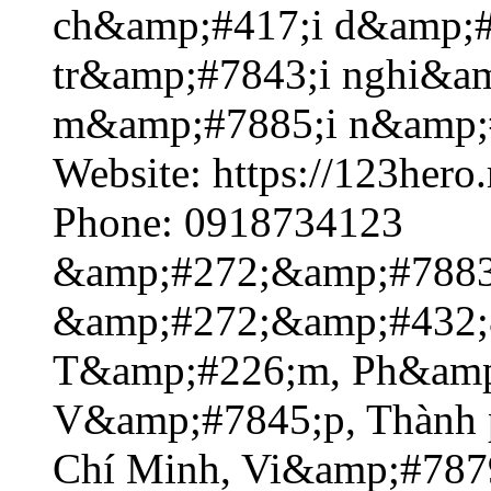
ch&amp;#417;i d&amp;#7
tr&amp;#7843;i nghi&a
m&amp;#7885;i n&amp;#
Website: https://123hero
Phone: 0918734123
&amp;#272;&amp;#7883;
&amp;#272;&amp;#432;
T&amp;#226;m, Ph&amp
V&amp;#7845;p, Thành
Chí Minh, Vi&amp;#787