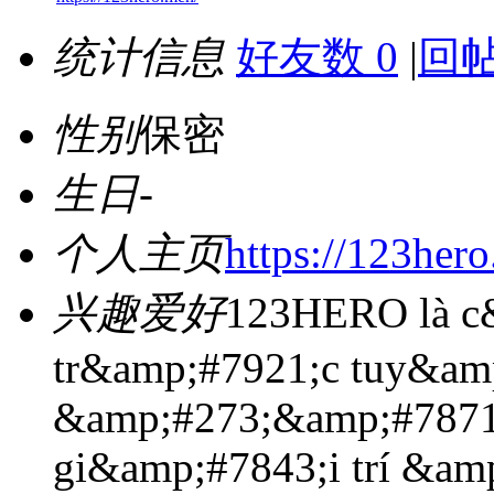
统计信息
好友数 0
|
回帖
性别
保密
生日
-
个人主页
https://123her
兴趣爱好
123HERO là c
tr&amp;#7921;c tuy&am
&amp;#273;&amp;#7871;
gi&amp;#7843;i trí &a