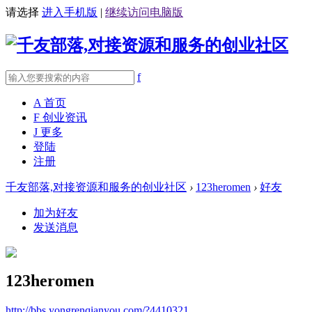
请选择
进入手机版
|
继续访问电脑版
f
A
首页
F
创业资讯
J
更多
登陆
注册
千友部落,对接资源和服务的创业社区
›
123heromen
›
好友
加为好友
发送消息
123heromen
http://bbs.yongrenqianyou.com/?4410321