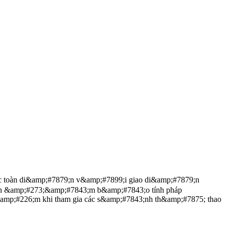
toàn di&amp;#7879;n v&amp;#7899;i giao di&amp;#7879;n
;n &amp;#273;&amp;#7843;m b&amp;#7843;o tính pháp
mp;#226;m khi tham gia các s&amp;#7843;nh th&amp;#7875; thao