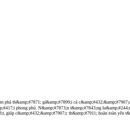
phá th&amp;#7871; gi&amp;#7899;i cá c&amp;#432;&amp;#7907;c 
p;#417;i phong phú. N&amp;#7873;n t&amp;#7843;ng lu&amp;#244
, giúp c&amp;#432;&amp;#7907;c th&amp;#7911; hoàn toàn yên t&a