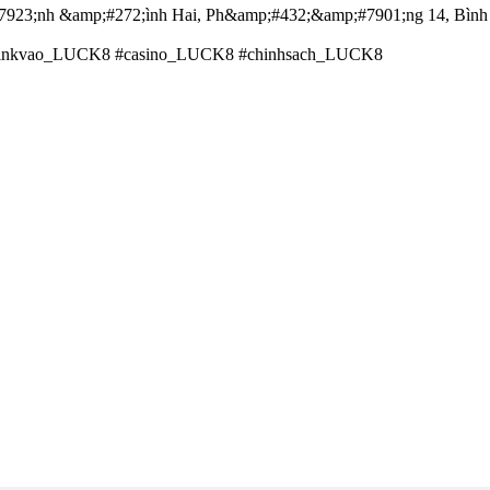
923;nh &amp;#272;ình Hai, Ph&amp;#432;&amp;#7901;ng 14, Bình
linkvao_LUCK8 #casino_LUCK8 #chinhsach_LUCK8