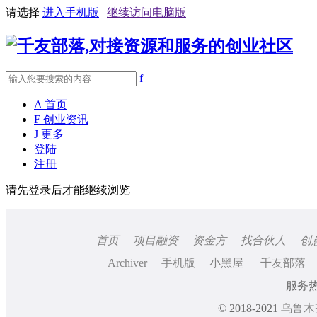
请选择
进入手机版
|
继续访问电脑版
f
A
首页
F
创业资讯
J
更多
登陆
注册
请先登录后才能继续浏览
首页
项目融资
资金方
找合伙人
创
Archiver
手机版
小黑屋
千友部落
服务热线
© 2018-2021
乌鲁木