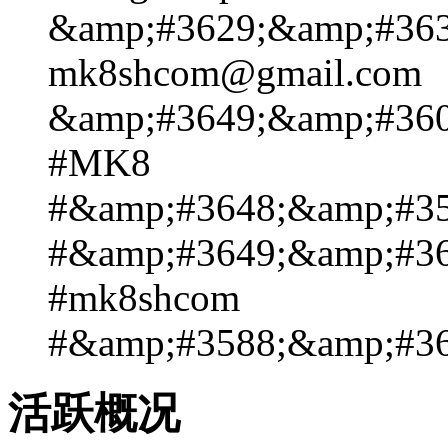
&amp;#3629;&amp;#363
mk8shcom@gmail.com
&amp;#3649;&amp;#360
#MK8
#&amp;#3648;&amp;#35
#&amp;#3649;&amp;#36
#mk8shcom
#&amp;#3588;&amp;#36
活跃概况