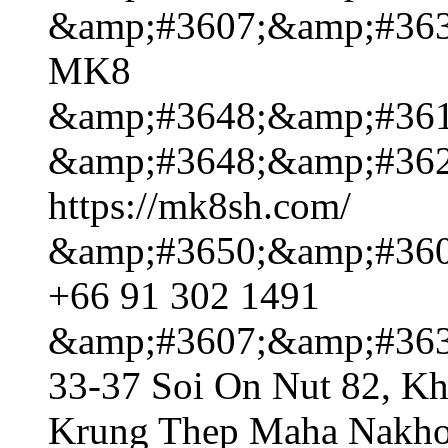
&amp;#3607;&amp;#363
MK8
&amp;#3648;&amp;#361
&amp;#3648;&amp;#362
https://mk8sh.com/
&amp;#3650;&amp;#360
+66 91 302 1491
&amp;#3607;&amp;#363
33-37 Soi On Nut 82, Kh
Krung Thep Maha Nakho