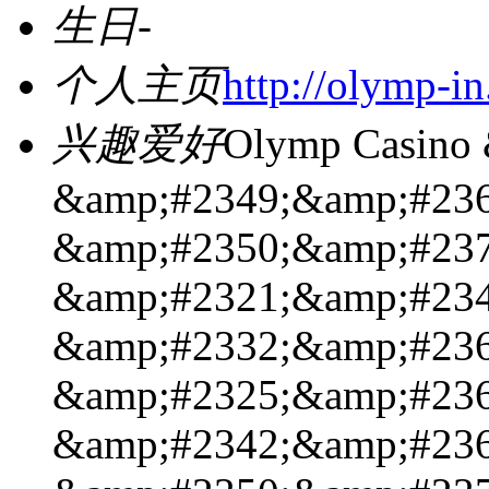
生日
-
个人主页
http://olymp-i
兴趣爱好
Olymp Casino
&amp;#2349;&amp;#236
&amp;#2350;&amp;#237
&amp;#2321;&amp;#234
&amp;#2332;&amp;#236
&amp;#2325;&amp;#236
&amp;#2342;&amp;#236