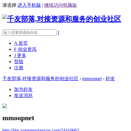
请选择
进入手机版
|
继续访问电脑版
f
A
首页
F
创业资讯
J
更多
登陆
注册
千友部落,对接资源和服务的创业社区
›
mmoopnet
›
好友
加为好友
发送消息
mmoopnet
http://bbs.yongrenqianyou.com/?4410662