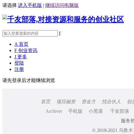
请选择
进入手机版
|
继续访问电脑版
f
A
首页
F
创业资讯
J
更多
登陆
注册
请先登录后才能继续浏览
首页
项目融资
资金方
找合伙人
创
Archiver
手机版
小黑屋
千友部落
服务热线
© 2018-2021
乌鲁木