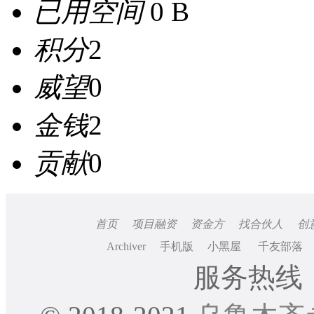
已用空间
0 B
积分
2
威望
0
金钱
2
贡献
0
首页
项目融资
资金方
找合伙人
创
Archiver
手机版
小黑屋
千友部落
服务热线：0