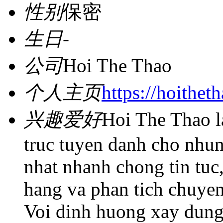
性别
保密
生日
-
公司
Hoi The Thao
个人主页
https://hoithet
兴趣爱好
Hoi The Thao l
truc tuyen danh cho nhun
nhat nhanh chong tin tuc,
hang va phan tich chuyen
Voi dinh huong xay dung 