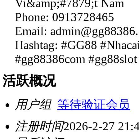
Vi&amp;#7879;t Nam
Phone: 0913728465
Email: admin@gg88386
Hashtag: #GG88 #Nhac
#gg88386com #gg88slot
活跃概况
用户组
等待验证会员
注册时间
2026-2-27 21: