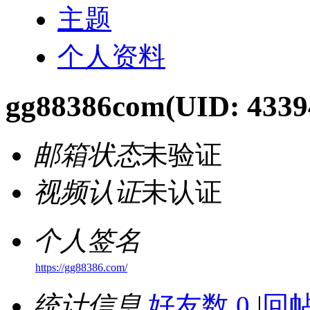
主题
个人资料
gg88386com
(UID: 4339
邮箱状态
未验证
视频认证
未认证
个人签名
https://gg88386.com/
统计信息
好友数 0
|
回帖