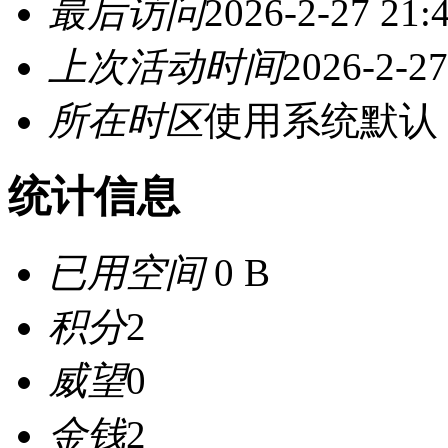
最后访问
2026-2-27 21:
上次活动时间
2026-2-27
所在时区
使用系统默认
统计信息
已用空间
0 B
积分
2
威望
0
金钱
2