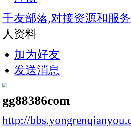
千友部落,对接资源和服
人资料
加为好友
发送消息
gg88386com
http://bbs.yongrenqianyou