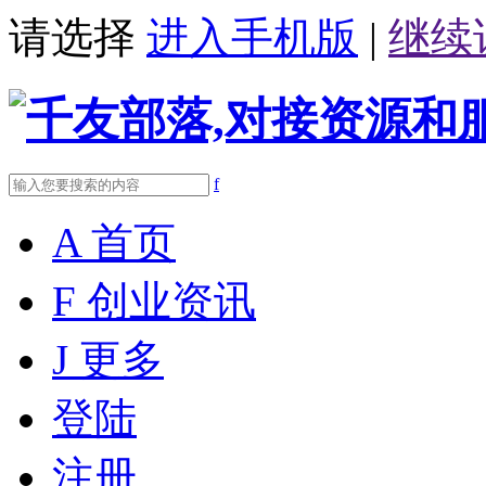
请选择
进入手机版
|
继续
f
A
首页
F
创业资讯
J
更多
登陆
注册