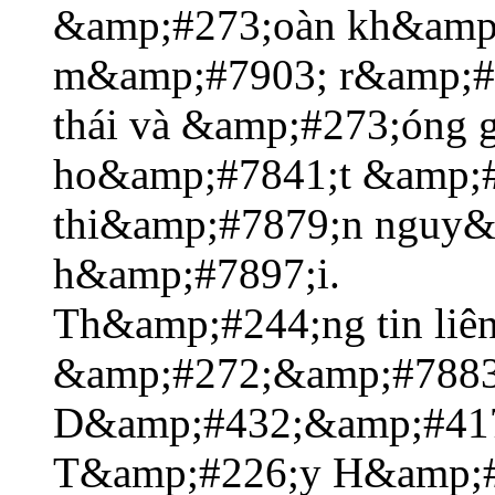
&amp;#273;oàn kh&amp
m&amp;#7903; r&amp;#7
thái và &amp;#273;óng 
ho&amp;#7841;t &amp;
thi&amp;#7879;n nguy
h&amp;#7897;i.
Th&amp;#244;ng tin liê
&amp;#272;&amp;#7883;
D&amp;#432;&amp;#417
T&amp;#226;y H&amp;#