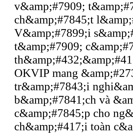
v&amp;#7909; t&amp;#78
ch&amp;#7845;t l&amp;
V&amp;#7899;i s&amp;
t&amp;#7909; c&amp;#7
th&amp;#432;&amp;#417
OKVIP mang &amp;#27
tr&amp;#7843;i nghi&am
b&amp;#7841;ch và &a
c&amp;#7845;p cho ng
ch&amp;#417;i toàn c&