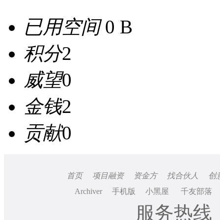
已用空间
0 B
积分
2
威望
0
金钱
2
贡献
0
首页
项目融资
资金方
找合伙人
创
Archiver
手机版
小黑屋
千友部落
服务热线：0