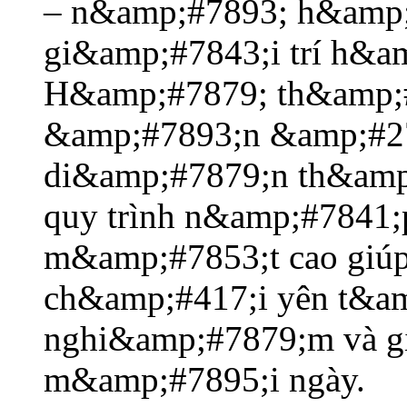
– n&amp;#7893; h&amp;
gi&amp;#7843;i trí h&a
H&amp;#7879; th&amp;
&amp;#7893;n &amp;#27
di&amp;#7879;n th&amp
quy trình n&amp;#7841;
m&amp;#7853;t cao giú
ch&amp;#417;i yên t&a
nghi&amp;#7879;m và gi
m&amp;#7895;i ngày.