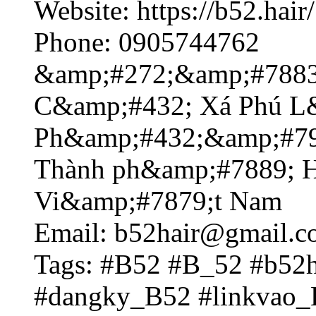
Website: https://b52.hair/
Phone: 0905744762
&amp;#272;&amp;#7883
C&amp;#432; Xá Phú L
Ph&amp;#432;&amp;#79
Thành ph&amp;#7889; H
Vi&amp;#7879;t Nam
Email: b52hair@gmail.
Tags: #B52 #B_52 #b52h
#dangky_B52 #linkvao