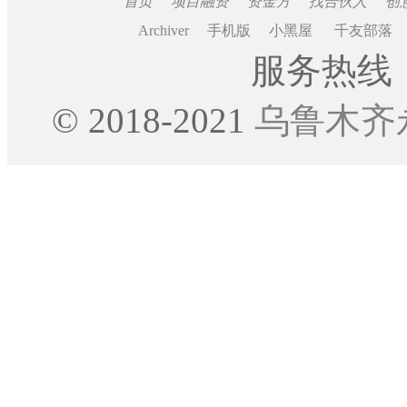
首页
项目融资
资金方
找合伙人
创
Archiver
手机版
小黑屋
千友部落
服务热线：0
© 2018-2021
乌鲁木齐