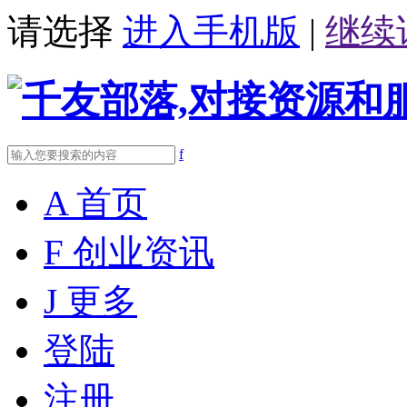
请选择
进入手机版
|
继续
f
A
首页
F
创业资讯
J
更多
登陆
注册