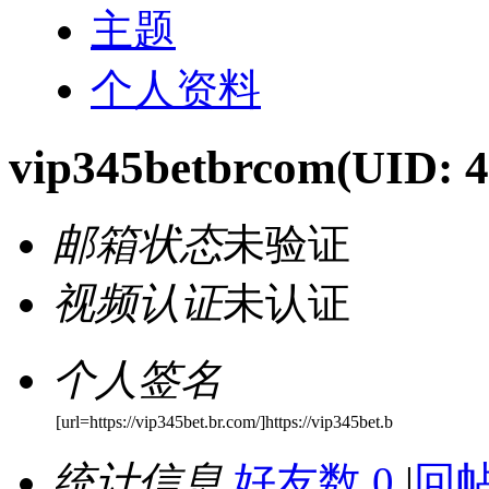
主题
个人资料
vip345betbrcom
(UID: 
邮箱状态
未验证
视频认证
未认证
个人签名
[url=https://vip345bet.br.com/]https://vip345bet.b
统计信息
好友数 0
|
回帖