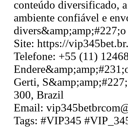
conteúdo diversificado, 
ambiente confiável e env
divers&amp;amp;#227;o 
Site: https://vip345bet.b
Telefone: +55 (11) 1246
Endere&amp;amp;#231;o:
Gerti, S&amp;amp;#227;o
300, Brazil
Email: vip345betbrcom
Tags: #VIP345 #VIP_34