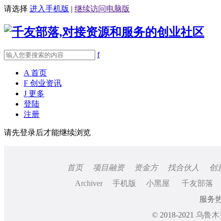
请选择
进入手机版
|
继续访问电脑版
f
A
首页
F
创业资讯
J
更多
登陆
注册
请先登录后才能继续浏览
首页
项目融资
资金方
找合伙人
创
Archiver
手机版
小黑屋
千友部落
服务热线
© 2018-2021
乌鲁木