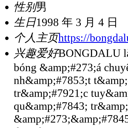
性别
男
生日
1998 年 3 月 4 日
个人主页
https://bongdal
兴趣爱好
BONGDALU là 
bóng &amp;#273;á chuy
nh&amp;#7853;t t&amp;
tr&amp;#7921;c tuy&am
qu&amp;#7843; tr&amp;
&amp;#273;&amp;#7845;