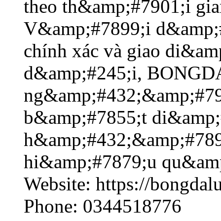
theo th&amp;#7901;i gi
V&amp;#7899;i d&amp;#
chính xác và giao di&a
d&amp;#245;i, BONGD
ng&amp;#432;&amp;#79
b&amp;#7855;t di&amp;
h&amp;#432;&amp;#789
hi&amp;#7879;u qu&amp
Website: https://bongdalu
Phone: 0344518776