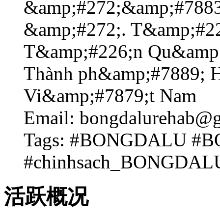
&amp;#272;&amp;#7883;
&amp;#272;. T&amp;#22
T&amp;#226;n Qu&amp;
Thành ph&amp;#7889; H
Vi&amp;#7879;t Nam
Email: bongdalurehab@
Tags: #BONGDALU #B
#chinhsach_BONGDAL
活跃概况