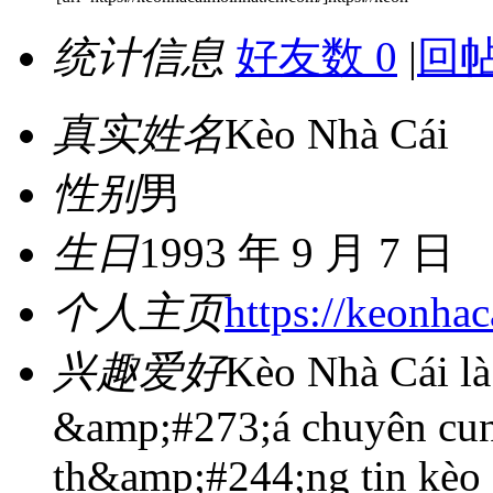
统计信息
好友数 0
|
回帖
真实姓名
Kèo Nhà Cái
性别
男
生日
1993 年 9 月 7 日
个人主页
https://keonha
兴趣爱好
Kèo Nhà Cái là
&amp;#273;á chuyên cu
th&amp;#244;ng tin kè