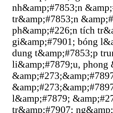
nh&amp;#7853;n &amp;
tr&amp;#7853;n &amp;#
ph&amp;#226;n tích tr
gi&amp;#7901; bóng l&
dung t&amp;#7853;p tr
li&amp;#7879;u, phong
&amp;#273;&amp;#7897;
&amp;#273;&amp;#7897
l&amp;#7879; &amp;#2
tr&amp;#7907; ng&amp;