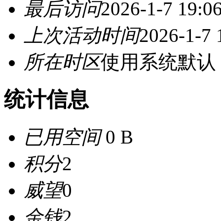
最后访问
2026-1-7 19:0
上次活动时间
2026-1-7 
所在时区
使用系统默认
统计信息
已用空间
0 B
积分
2
威望
0
金钱
2