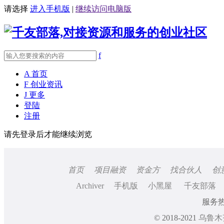
请选择
进入手机版
|
继续访问电脑版
f
A
首页
F
创业资讯
J
更多
登陆
注册
请先登录后才能继续浏览
首页
项目融资
资金方
找合伙人
创
Archiver
手机版
小黑屋
千友部落
服务热线
© 2018-2021
乌鲁木