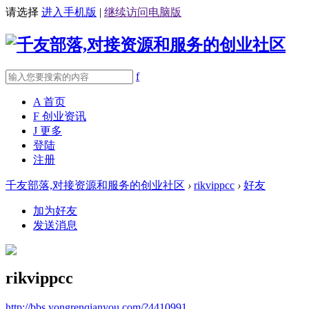
请选择
进入手机版
|
继续访问电脑版
f
A
首页
F
创业资讯
J
更多
登陆
注册
千友部落,对接资源和服务的创业社区
›
rikvippcc
›
好友
加为好友
发送消息
rikvippcc
http://bbs.yongrenqianyou.com/?4410991