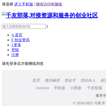
请选择
进入手机版
|
继续访问电脑版
f
A
首页
F
创业资讯
J
更多
登陆
注册
请先登录后才能继续浏览
首页
项目融资
资金方
找合伙人
创
Archiver
手机版
小黑屋
千友部落
服务热线
© 2018-2021
乌鲁木