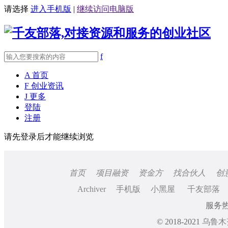
请选择
进入手机版
|
继续访问电脑版
f
A
首页
F
创业资讯
J
更多
登陆
注册
请先登录后才能继续浏览
首页
项目融资
资金方
找合伙人
创
Archiver
手机版
小黑屋
千友部落
服务热线
© 2018-2021
乌鲁木