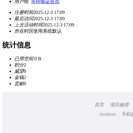
用户组
等待验证会员
注册时间
2025-12-3 17:09
最后访问
2025-12-3 17:09
上次活动时间
2025-12-3 17:09
所在时区
使用系统默认
统计信息
已用空间
0 B
积分
2
威望
0
金钱
2
贡献
0
首页
项目融资
Archiver
手机