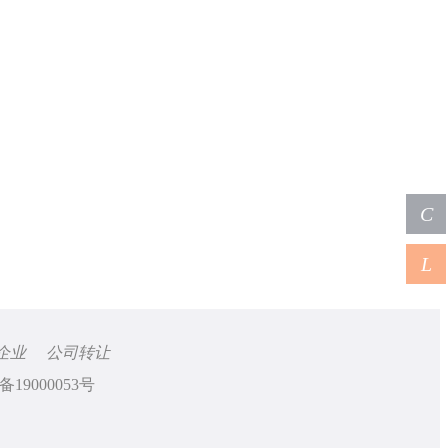
C
L
企业
公司转让
备19000053号