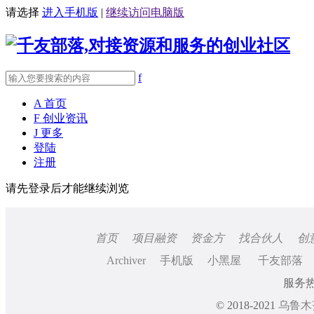
请选择
进入手机版
|
继续访问电脑版
f
A
首页
F
创业资讯
J
更多
登陆
注册
请先登录后才能继续浏览
首页
项目融资
资金方
找合伙人
创
Archiver
手机版
小黑屋
千友部落
服务热线
© 2018-2021
乌鲁木