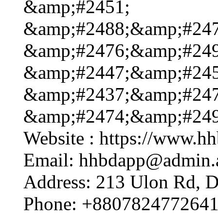
&amp;#2451;
&amp;#2488;&amp;#247
&amp;#2476;&amp;#249
&amp;#2447;&amp;#245
&amp;#2437;&amp;#247
&amp;#2474;&amp;#249
Website : https://www.hh
Email: hhbdapp@admin.
Address: 213 Ulon Rd, 
Phone: +880782477264