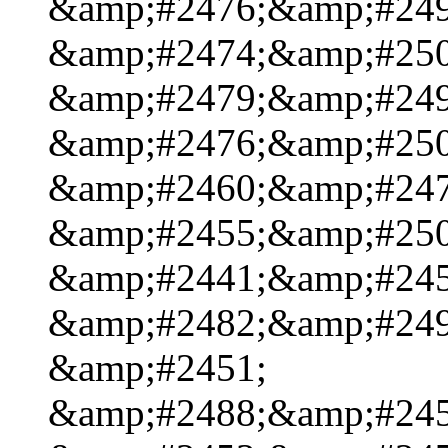
&amp;#2476;&amp;#249
&amp;#2474;&amp;#250
&amp;#2479;&amp;#249
&amp;#2476;&amp;#250
&amp;#2460;&amp;#247
&amp;#2455;&amp;#250
&amp;#2441;&amp;#245
&amp;#2482;&amp;#249
&amp;#2451;
&amp;#2488;&amp;#245