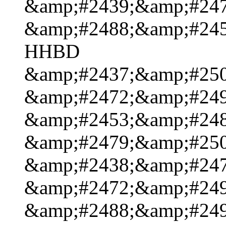
&amp;#2439;&amp;#247
&amp;#2488;&amp;#245
HHBD
&amp;#2437;&amp;#250
&amp;#2472;&amp;#249
&amp;#2453;&amp;#248
&amp;#2479;&amp;#250
&amp;#2438;&amp;#247
&amp;#2472;&amp;#249
&amp;#2488;&amp;#249