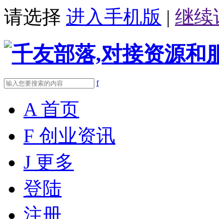
请选择
进入手机版
|
继续
f
A
首页
F
创业资讯
J
更多
登陆
注册