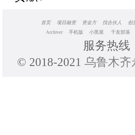
首页
项目融资
资金方
找合伙人
创
Archiver
手机版
小黑屋
千友部落
服务热线：0
© 2018-2021
乌鲁木齐