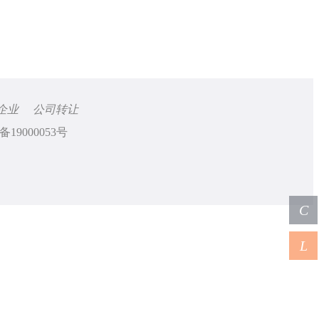
企业
公司转让
备19000053号
C
L