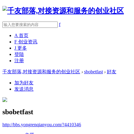
f
A
首页
F
创业资讯
J
更多
登陆
注册
千友部落,对接资源和服务的创业社区
›
sbobetfast
›
好友
加为好友
发送消息
sbobetfast
http://bbs.yongrenqianyou.com/?4410346