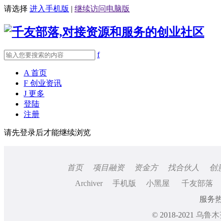
请选择
进入手机版
|
继续访问电脑版
f
A
首页
F
创业资讯
J
更多
登陆
注册
请先登录后才能继续浏览
首页
项目融资
资金方
找合伙人
创
Archiver
手机版
小黑屋
千友部落
服务热线
© 2018-2021
乌鲁木