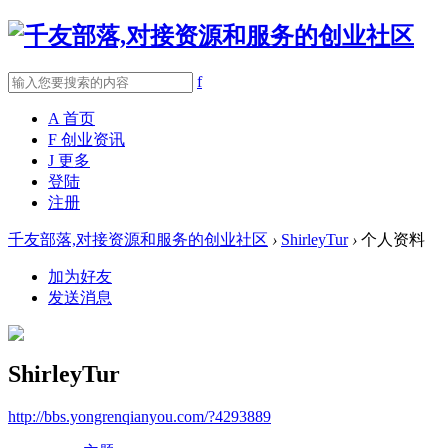
f
A
首页
F
创业资讯
J
更多
登陆
注册
千友部落,对接资源和服务的创业社区
›
ShirleyTur
›
个人资料
加为好友
发送消息
ShirleyTur
http://bbs.yongrenqianyou.com/?4293889