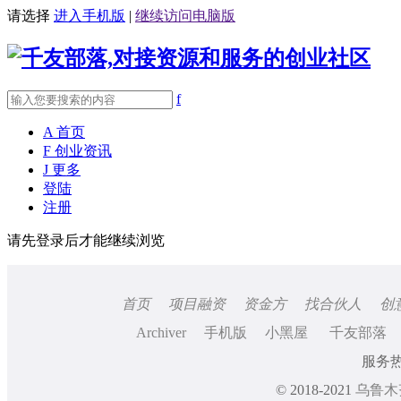
请选择
进入手机版
|
继续访问电脑版
f
A
首页
F
创业资讯
J
更多
登陆
注册
请先登录后才能继续浏览
首页
项目融资
资金方
找合伙人
创
Archiver
手机版
小黑屋
千友部落
服务热线
© 2018-2021
乌鲁木