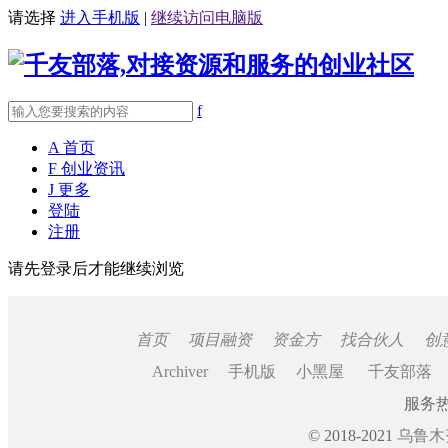
请选择
进入手机版
|
继续访问电脑版
f
A
首页
F
创业资讯
J
更多
登陆
注册
请先登录后才能继续浏览
首页
项目融资
资金方
找合伙人
创
Archiver
手机版
小黑屋
千友部落
服务热线
© 2018-2021
乌鲁木