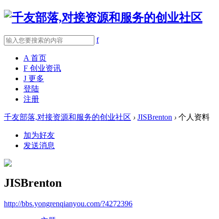
f
A
首页
F
创业资讯
J
更多
登陆
注册
千友部落,对接资源和服务的创业社区
›
JISBrenton
›
个人资料
加为好友
发送消息
JISBrenton
http://bbs.yongrenqianyou.com/?4272396