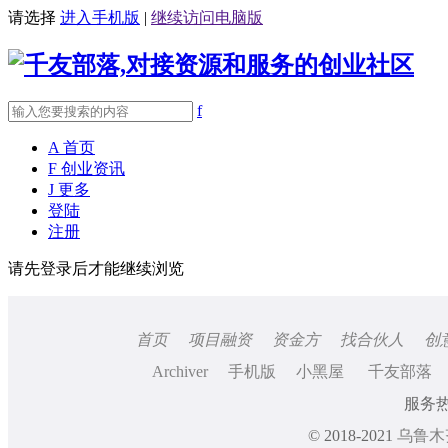
请选择
进入手机版
|
继续访问电脑版
f
A
首页
F
创业资讯
J
更多
登陆
注册
请先登录后才能继续浏览
首页
项目融资
资金方
找合伙人
创
Archiver
手机版
小黑屋
千友部落
服务热线
© 2018-2021
乌鲁木