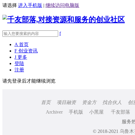
请选择
进入手机版
|
继续访问电脑版
f
A
首页
F
创业资讯
J
更多
登陆
注册
请先登录后才能继续浏览
首页
项目融资
资金方
找合伙人
创
Archiver
手机版
小黑屋
千友部落
服务热线
© 2018-2021
乌鲁木