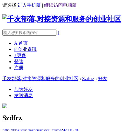
请选择
进入手机版
|
继续访问电脑版
f
A
首页
F
创业资讯
J
更多
登陆
注册
千友部落,对接资源和服务的创业社区
›
Szdfrz
›
好友
加为好友
发送消息
Szdfrz
http://bbs.yongrenqianyou.com/?4410346