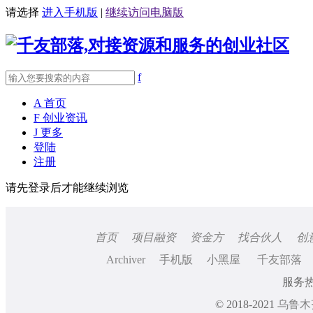
请选择
进入手机版
|
继续访问电脑版
f
A
首页
F
创业资讯
J
更多
登陆
注册
请先登录后才能继续浏览
首页
项目融资
资金方
找合伙人
创
Archiver
手机版
小黑屋
千友部落
服务热线
© 2018-2021
乌鲁木