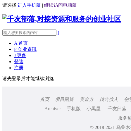
请选择
进入手机版
|
继续访问电脑版
f
A
首页
F
创业资讯
J
更多
登陆
注册
请先登录后才能继续浏览
首页
项目融资
资金方
找合伙人
创
Archiver
手机版
小黑屋
千友部落
服务热线
© 2018-2021
乌鲁木