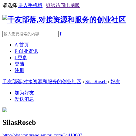
请选择
进入手机版
|
继续访问电脑版
f
A
首页
F
创业资讯
J
更多
登陆
注册
千友部落,对接资源和服务的创业社区
›
SilasRoseb
›
好友
加为好友
发送消息
SilasRoseb
http://bbs.yongrenqianyou.com/?4410007