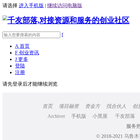
请选择
进入手机版
|
继续访问电脑版
f
A
首页
F
创业资讯
J
更多
登陆
注册
请先登录后才能继续浏览
首页
项目融资
资金方
找合伙人
创
Archiver
手机版
小黑屋
千友部落
服务热线
© 2018-2021
乌鲁木