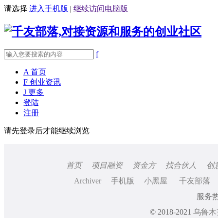
请选择
进入手机版
|
继续访问电脑版
f
A
首页
F
创业资讯
J
更多
登陆
注册
请先登录后才能继续浏览
首页
项目融资
资金方
找合伙人
创
Archiver
手机版
小黑屋
千友部落
服务热线
© 2018-2021
乌鲁木